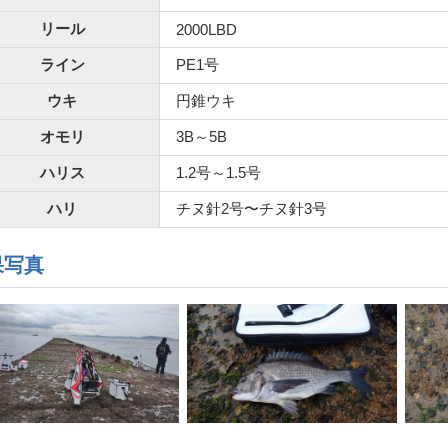
リール
2000LBD
ライン
PE1号
ウキ
円錐ウキ
オモリ
3B～5B
ハリス
1.2号～1.5号
ハリ
チヌ針2号〜チヌ針3号
果写真