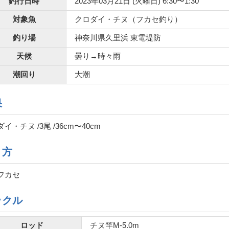
釣行日時
2023年03月21日 (火曜日) 6:30〜1:30
対象魚
クロダイ・チヌ（フカセ釣り）
釣り場
神奈川県久里浜 東電堤防
天候
曇り→時々雨
潮回り
大潮
果
イ・チヌ /3尾 /36cm〜40cm
り方
フカセ
ックル
ロッド
チヌ竿M-5.0m