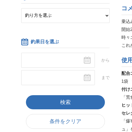
コ
乗込
開始
時々
釣果日を選ぶ
これ
使
配合
1袋
付け
「荒
ヒッ
セレ
「爆
条件をクリア
ュ」