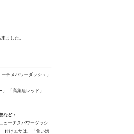
。
出来ました。
ニューチヌパワーダッシュ」
ー」 「高集魚レッド」
想など：
ニューチヌパワーダッシ
。 付けエサは、「食い渋