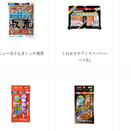
ニュー活さなぎミンチ激荒
くわせオキアミスーパーハ
ード(L)