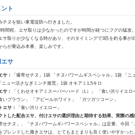
メント
みチヌを狙い東電堤防へ行きました。
2時間程、エサ取りは少なかったのですが時間が経つにフグの猛攻
エサ取りが少なくなる時があり、そのタイミングで3匹を釣る事が
からが乗込み本番、楽しみです。
用エサ
エサ：
「爆寄せチヌ」1袋 「チヌパワームギスペシャル」1袋 「
 「ニュー活さなぎミンチ激荒」1袋 オキアミ1.5キロ
エサ：
「くわせオキアミスーパーハード（L）」 「食い渋りイエロ
食いブラウン」 「アピールホワイト」 「ガツガツコーン」
トエサ：
「食い渋りイエロー」
クトした配合エサ、付けエサの選択理由と期待する効果、実際の感
寄せチヌ」、「チヌパワームギパワースペシャル」は定番、今回「
をブレンドした撒きエサは、とてもまとまりも良く使いやすかった