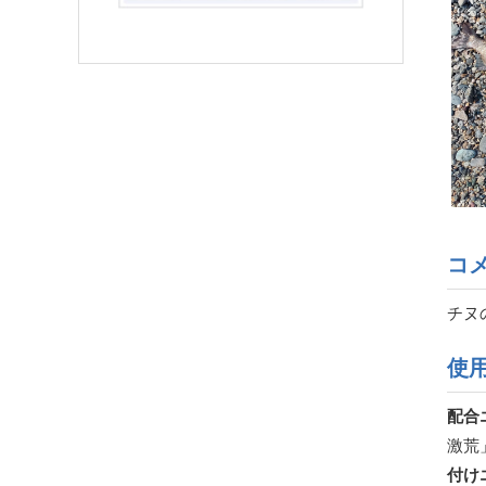
コ
チヌ
使
配合
激荒
付け