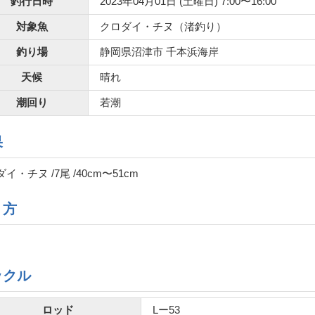
釣行日時
2023年04月01日 (土曜日) 7:00〜16:00
対象魚
クロダイ・チヌ（渚釣り）
釣り場
静岡県沼津市 千本浜海岸
天候
晴れ
潮回り
若潮
果
イ・チヌ /7尾 /40cm〜51cm
り方
ックル
ロッド
Lー53