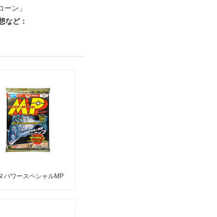
コーン」
想など：
ヌパワースペシャルMP