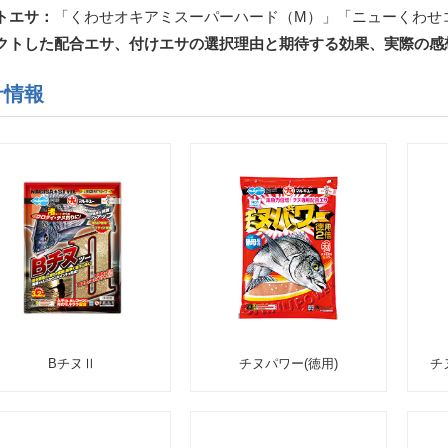
トエサ：
「くわせオキアミスーパーハード（M）」「ニューくわせ
クトした配合エサ、付けエサの選択理由と期待する効果、実際の感
サ情報
BチヌⅡ
チヌパワー(徳用)
チ