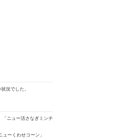
い状況でした。
P」「ニュー活さなぎミンチ
ニューくわせコーン」