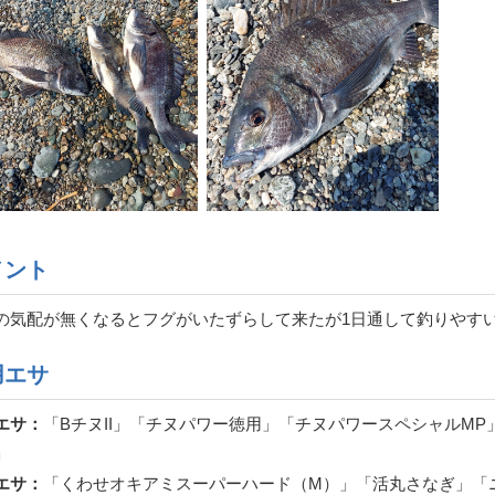
メント
の気配が無くなるとフグがいたずらして来たが1日通して釣りやす
用エサ
エサ：
「BチヌII」「チヌパワー徳用」「チヌパワースペシャルM
」
エサ：
「くわせオキアミスーパーハード（M）」「活丸さなぎ」「