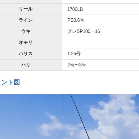
リール
1700LB
ライン
PE0.6号
ウキ
グレSP100ー16
オモリ
ハリス
1.25号
ハリ
2号〜3号
イント図