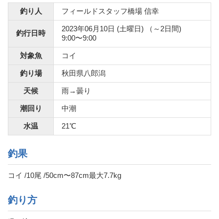
釣り人
フィールドスタッフ橋場 信幸
2023年06月10日 (土曜日) （～2日間)
釣行日時
9:00〜9:00
対象魚
コイ
釣り場
秋田県八郎潟
天候
雨→曇り
潮回り
中潮
水温
21℃
釣果
コイ /10尾 /50cm〜87cm最大7.7kg
釣り方