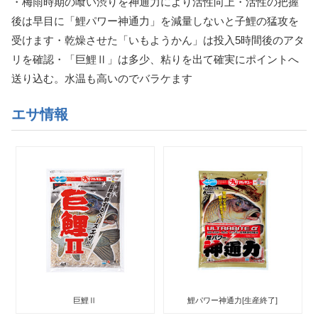
・梅雨時期の喰い渋りを神通力により活性向上・活性の把握
後は早目に「鯉パワー神通力」を減量しないと子鯉の猛攻を
受けます・乾燥させた「いもようかん」は投入5時間後のアタ
リを確認・「巨鯉Ⅱ」は多少、粘りを出て確実にポイントへ
送り込む。水温も高いのでバラケます
エサ情報
巨鯉Ⅱ
鯉パワー神通力[生産終了]