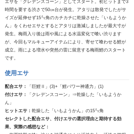
エサを「クレデンスコーン」としてスタート。初ヒットまで3
時間を要する渋さで50㎝台が発生。アタリは散発でしたがサ
イズが延伸せず15㍉角のカチカチに乾燥させた「いもようか
ん」をくわせエサとするとアタリは激減しましたが最大寸が
発生。梅雨入り後は雨や風による水温変化で喰い渋ります
が、今回もマルキューアイテムにより、寄せて喰わせる鯉が
成立。雨による増水や突然の雷に留意する梅雨鯉のスタート
です。
使用エサ
配合エサ：
「巨鯉Ⅱ」(3)+「鯉パワー神通力」(1)
付けエサ：
「クレデンスコーン」⇒乾燥した「いもようか
ん」
ヒットエサ：
乾燥した「いもようかん」の15㍉角
セレクトした配合エサ、付けエサの選択理由と期待する効
果、実際の感想など：