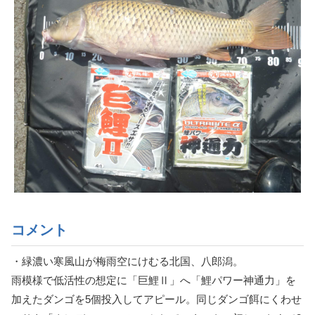
コメント
・緑濃い寒風山が梅雨空にけむる北国、八郎潟。
雨模様で低活性の想定に「巨鯉Ⅱ」へ「鯉パワー神通力」を
加えたダンゴを5個投入してアピール。同じダンゴ餌にくわせ