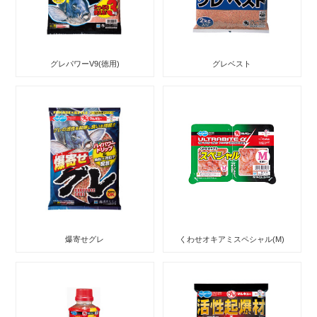
グレパワーV9(徳用)
グレベスト
爆寄せグレ
くわせオキアミスペシャル(M)