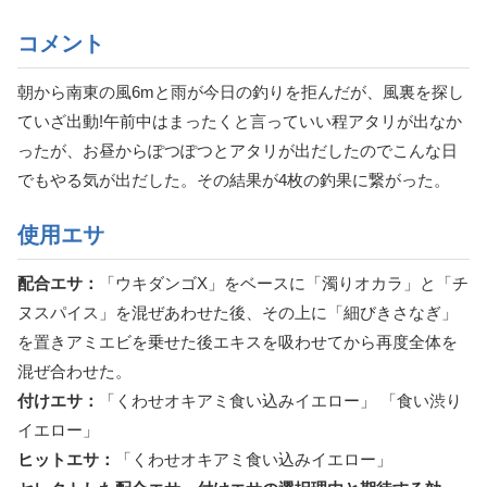
コメント
朝から南東の風6mと雨が今日の釣りを拒んだが、風裏を探し
ていざ出動!午前中はまったくと言っていい程アタリが出なか
ったが、お昼からぽつぽつとアタリが出だしたのでこんな日
でもやる気が出だした。その結果が4枚の釣果に繋がった。
使用エサ
配合エサ：
「ウキダンゴX」をベースに「濁りオカラ」と「チ
ヌスパイス」を混ぜあわせた後、その上に「細びきさなぎ」
を置きアミエビを乗せた後エキスを吸わせてから再度全体を
混ぜ合わせた。
付けエサ：
「くわせオキアミ食い込みイエロー」 「食い渋り
イエロー」
ヒットエサ：
「くわせオキアミ食い込みイエロー」