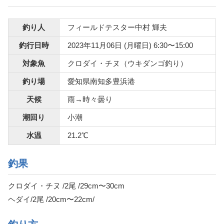
釣り人
フィールドテスター中村 輝夫
釣行日時
2023年11月06日 (月曜日) 6:30〜15:00
対象魚
クロダイ・チヌ（ウキダンゴ釣り）
釣り場
愛知県南知多豊浜港
天候
雨→時々曇り
潮回り
小潮
水温
21.2℃
釣果
クロダイ・チヌ /2尾 /29cm〜30cm
ヘダイ/2尾 /20cm〜22cm/