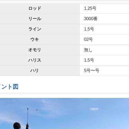
ロッド
1.25号
リール
3000番
ライン
1.5号
ウキ
02号
オモリ
無し
ハリス
1.5号
ハリ
5号〜号
イント図