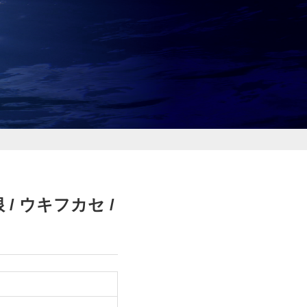
/ ウキフカセ /