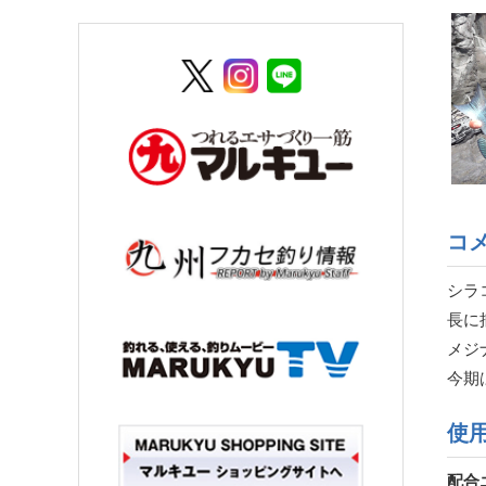
コ
シラ
長に
メジ
今期
使
配合