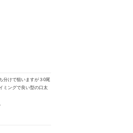
ち分けで狙いますが３0尾
イミングで良い型の口太
。