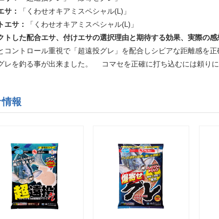
エサ：
「くわせオキアミスペシャル(L)」
トエサ：
「くわせオキアミスペシャル(L)」
クトした配合エサ、付けエサの選択理由と期待する効果、実際の感
とコントロール重視で「超遠投グレ」を配合しシビアな距離感を正
グレを釣る事が出来ました。 コマセを正確に打ち込むには頼りに
サ情報