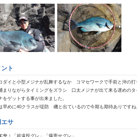
メント
コダイと小型メジナが乱舞するなか コマセワークで手前と沖の打
捕まりながらタイミングをズラシ 口太メジナが出て来る遅めのタ
ナをゲットする事が出来ました。
は早めに40クラスが堤防 磯と出ているので今期も期待ありですね
用エサ
エサ：
「超遠投グレ」「爆寄せグレ」