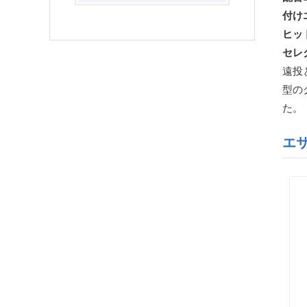
付け
ヒッ
セレ
遠投
型の
た。
エ