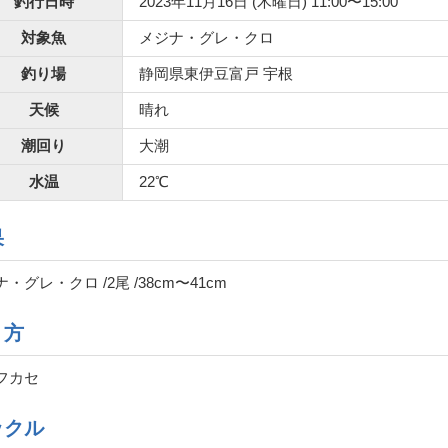
釣行日時
2023年11月16日 (木曜日) 11:00〜15:00
対象魚
メジナ・グレ・クロ
釣り場
静岡県東伊豆富戸 宇根
天候
晴れ
潮回り
大潮
水温
22℃
果
・グレ・クロ /2尾 /38cm〜41cm
り方
フカセ
ックル