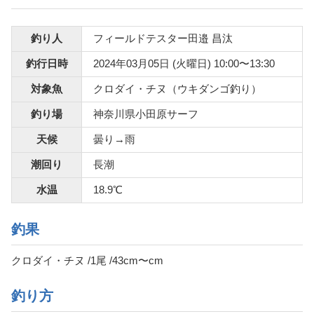
釣り人
フィールドテスター田邉 昌汰
釣行日時
2024年03月05日 (火曜日) 10:00〜13:30
対象魚
クロダイ・チヌ（ウキダンゴ釣り）
釣り場
神奈川県小田原サーフ
天候
曇り→雨
潮回り
長潮
水温
18.9℃
釣果
クロダイ・チヌ /1尾 /43cm〜cm
釣り方