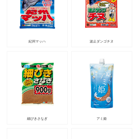
紀州マッハ
波止ダンゴチヌ
細びきさなぎ
アミ姫