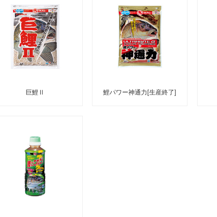
巨鯉Ⅱ
鯉パワー神通力[生産終了]