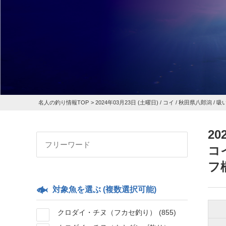
名人の釣り情報TOP
>
2024年03月23日 (土曜日) /
コイ
/ 秋田県八郎潟 / 
20
コ
フ
対象魚を選ぶ (複数選択可能)
クロダイ・チヌ（フカセ釣り）
(855)