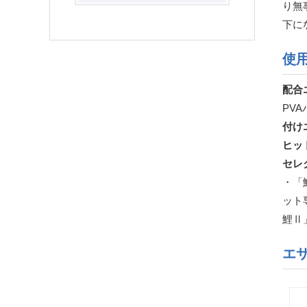
り無
下に
使
配合
PV
付け
ヒッ
セレ
・「
ット
鯉Ⅱ
エ