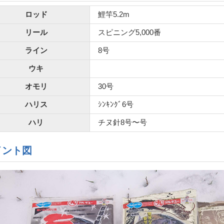
ロッド
鯉竿5.2m
リール
スピニング5,000番
ライン
8号
ウキ
オモリ
30号
ハリス
ｼﾝｷﾝｸﾞ6号
ハリ
チヌ針8号〜号
イント図