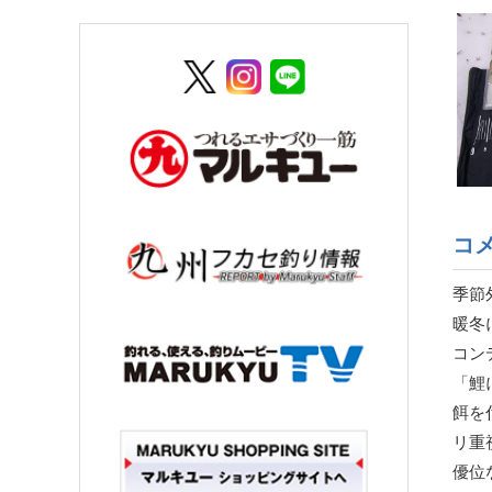
コ
季節
暖冬
コン
「鯉
餌を
リ重
優位