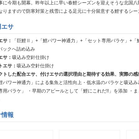
事に今期も開幕。昨年以上に早い春鯉シーズンを迎えそうな北国八
なりますので防寒対策と残雪による足元に十分留意する鯉するシー
用エサ
エサ：
「巨鯉Ⅱ」+「鯉パワー神通力」+「セット専用バラケ」+「鯉
Aバックへ詰め込み
エサ：
吸込み空針仕掛け
トエサ：
吸込み空針仕掛け
クトした配合エサ、付けエサの選択理由と期待する効果、実際の感
鯉パワー神通力」による集魚と活性向上・低水温のバラケと吸込み
専用バラケ」 ・早期のアピールとして「鯉にこれだ!!」を添加 ・
」
サ情報