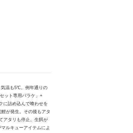
気温も5℃。例年通りの
セット専用バラケ」+
ックに詰め込んで喰わせを
初鯉が発生。その後もアタ
てアタリも停止。生餌が
がマルキューアイテムによ