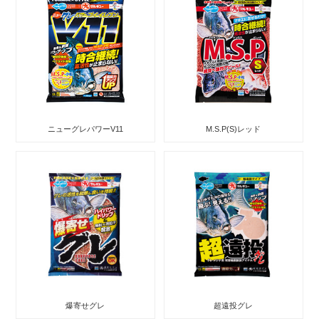
ニューグレパワーV11
M.S.P(S)レッド
爆寄せグレ
超遠投グレ