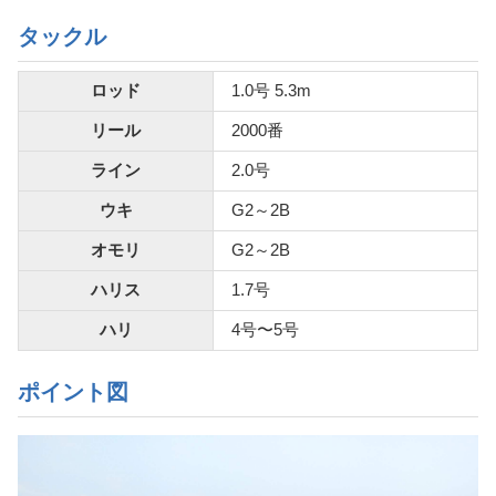
タックル
ロッド
1.0号 5.3m
リール
2000番
ライン
2.0号
ウキ
G2～2B
オモリ
G2～2B
ハリス
1.7号
ハリ
4号〜5号
ポイント図