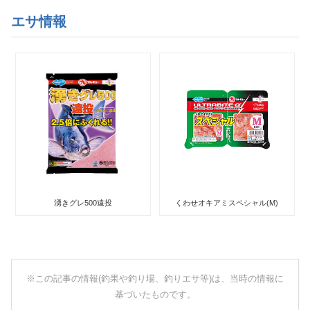
エサ情報
湧きグレ500遠投
くわせオキアミスペシャル(M)
※この記事の情報(釣果や釣り場、釣りエサ等)は、当時の情報に
基づいたものです。