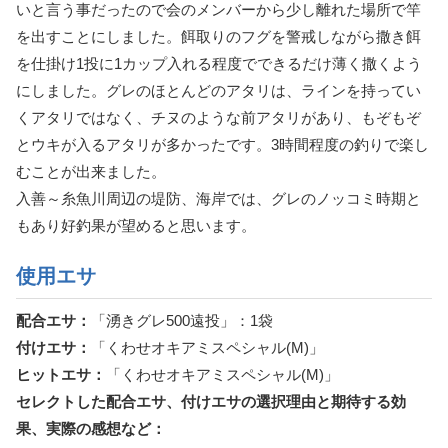
いと言う事だったので会のメンバーから少し離れた場所で竿
を出すことにしました。餌取りのフグを警戒しながら撒き餌
を仕掛け1投に1カップ入れる程度でできるだけ薄く撒くよう
にしました。グレのほとんどのアタリは、ラインを持ってい
くアタリではなく、チヌのような前アタリがあり、もぞもぞ
とウキが入るアタリが多かったです。3時間程度の釣りで楽し
むことが出来ました。
入善～糸魚川周辺の堤防、海岸では、グレのノッコミ時期と
もあり好釣果が望めると思います。
使用エサ
配合エサ：
「湧きグレ500遠投」：1袋
付けエサ：
「くわせオキアミスペシャル(M)」
ヒットエサ：
「くわせオキアミスペシャル(M)」
セレクトした配合エサ、付けエサの選択理由と期待する効
果、実際の感想など：