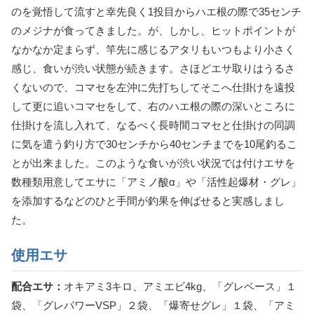
のを覚悟して流すと幸先良く1投目からハエ根の際で35センチ
のメジナが食ってきました。が、しかし、ヒットポイントが
なかなか定まらず、竿先に感じるアタリもいつもより小さく
感じ、食いが渋い状態が続きます。さほどエサ取りはうるさ
くないので、コマセを左沖に先打ちしてそこへ仕掛けを遠投
して更に追いコマセをして、右のハエ根の際の深いところに
仕掛けを流し入れて、なるべく長時間コマセと仕掛けの同調
に気を遣う釣り方で30センチから40センチまでを10尾釣るこ
とが出来ました。このような食いが渋い状況では付けエサを
数種類用意してエサに「アミノ酸α」や「活性起爆材・グレ」
を添加するなどのひと手間が釣果を伸ばせると実感しまし
た。
使用エサ
配合エサ：
オキアミ3キロ、アミエビ4kg、「グレベース」１
袋、「グレパワーVSP」２袋、「爆寄せグレ」１袋、「アミ