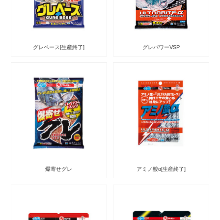
グレベース[生産終了]
グレパワーVSP
爆寄せグレ
アミノ酸α[生産終了]