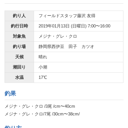
釣り人
フィールドスタッフ藤沢 友得
釣行日時
2019年01月13日 (日曜日) 7:00〜16:00
対象魚
メジナ・グレ・クロ
釣り場
静岡県西伊豆 田子 カツオ
天候
晴れ
潮回り
小潮
水温
17℃
釣果
メジナ・グレ・クロ /3尾 /cm〜40cm
メジナ・グレ・クロ/7尾 /30cm〜38cm/