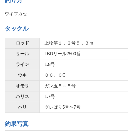
釣り方
ウキフカセ
タックル
ロッド
上物竿１．２号５．３ｍ
リール
LBDリール2500番
ライン
1.8号
ウキ
００、０C
オモリ
ガン玉５～８号
ハリス
1.7号
ハリ
グレばり5号〜7号
釣果写真