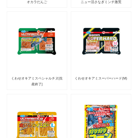
オカラだんご
ニュー活さなぎミンチ激荒
くわせオキアミスペシャルチヌ[生
くわせオキアミスーパーハード(M)
産終了]