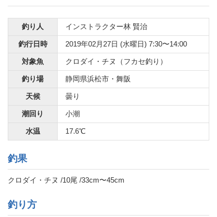
釣り人
インストラクター林 賢治
釣行日時
2019年02月27日 (水曜日) 7:30〜14:00
対象魚
クロダイ・チヌ（フカセ釣り）
釣り場
静岡県浜松市・舞阪
天候
曇り
潮回り
小潮
水温
17.6℃
釣果
クロダイ・チヌ /10尾 /33cm〜45cm
釣り方