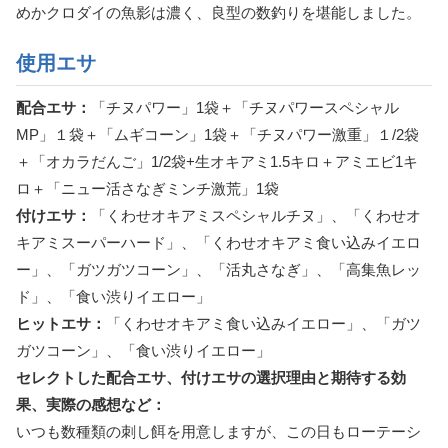
めかクロダイの魚影は濃く、良型の数釣りを堪能しました。
使用エサ
配合エサ：
「チヌパワー」1袋＋「チヌパワースペシャル
MP」１袋＋「ムギコーン」1袋＋「チヌパワー激重」１/2袋
＋「オカラだんご」1/2袋+生オキアミ1.5キロ＋アミエビ1キ
ロ＋「ニュー活さなぎミンチ激荒」1袋
付けエサ：
「くわせオキアミスペシャルチヌ」、「くわせオ
キアミスーパーハード」、「くわせオキアミ食い込みイエロ
ー」、「ガツガツコーン」、「活丸さなぎ」、「高集魚レッ
ド」、「食い渋りイエロー」
ヒットエサ：
「くわせオキアミ食い込みイエロー」、「ガツ
ガツコーン」、「食い渋りイエロー」
セレクトした配合エサ、付けエサの選択理由と期待する効
果、実際の感想など：
いつも数種類の刺し餌を用意しますが、この日もローテーシ