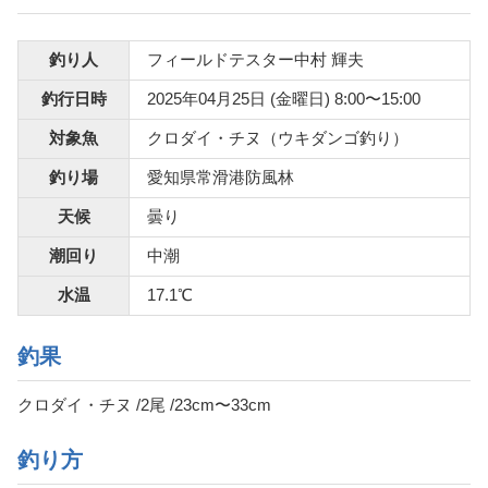
釣り人
フィールドテスター中村 輝夫
釣行日時
2025年04月25日 (金曜日) 8:00〜15:00
対象魚
クロダイ・チヌ（ウキダンゴ釣り）
釣り場
愛知県常滑港防風林
天候
曇り
潮回り
中潮
水温
17.1℃
釣果
クロダイ・チヌ /2尾 /23cm〜33cm
釣り方