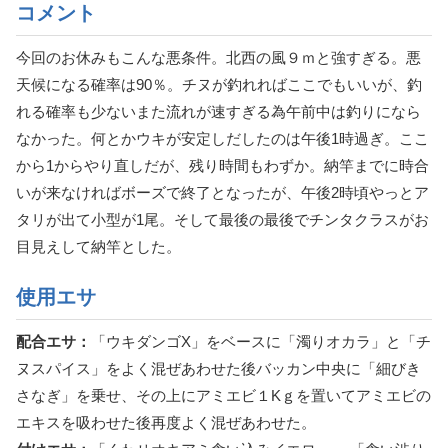
コメント
今回のお休みもこんな悪条件。北西の風９ｍと強すぎる。悪
天候になる確率は90％。チヌが釣れればここでもいいが、釣
れる確率も少ないまた流れが速すぎる為午前中は釣りになら
なかった。何とかウキが安定しだしたのは午後1時過ぎ。ここ
から1からやり直しだが、残り時間もわずか。納竿までに時合
いが来なければボーズで終了となったが、午後2時頃やっとア
タリが出て小型が1尾。そして最後の最後でチンタクラスがお
目見えして納竿とした。
使用エサ
配合エサ：
「ウキダンゴX」をベースに「濁りオカラ」と「チ
ヌスパイス」をよく混ぜあわせた後バッカン中央に「細びき
さなぎ」を乗せ、その上にアミエビ１Kｇを置いてアミエビの
エキスを吸わせた後再度よく混ぜあわせた。