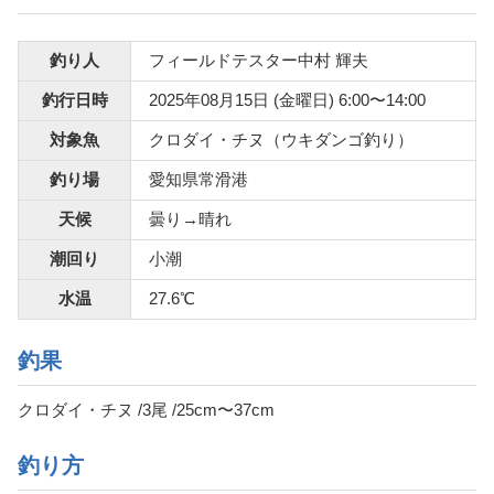
釣り人
フィールドテスター中村 輝夫
釣行日時
2025年08月15日 (金曜日) 6:00〜14:00
対象魚
クロダイ・チヌ（ウキダンゴ釣り）
釣り場
愛知県常滑港
天候
曇り→晴れ
潮回り
小潮
水温
27.6℃
釣果
クロダイ・チヌ /3尾 /25cm〜37cm
釣り方