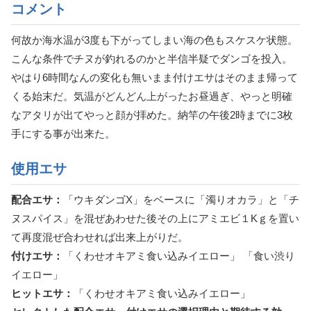
コメント
何故か海水温が3度も下がってしまい海の色もスケスケ状態。
こんな条件でチヌが釣れるのかと半信半疑でダンゴを投入。
やはり6時間なんの変化も無いまま付けエサはそのまま帰って
くる始末だ。気温がどんどん上がったお昼過ぎ、やっと明確
なアタリが出てやっと顔が拝めた。納竿の午後2時までに3枚
手にする事が出来た。
使用エサ
配合エサ：
「ウキダンゴX」をベースに「濁りオカラ」と「チ
ヌスパイス」を混ぜあわせた後その上にアミエビ１Kｇを置い
て再度混ぜ合わせれば出来上がりだ。
付けエサ：
「くわせオキアミ食い込みイエロー」 「食い渋り
イエロー」
ヒットエサ：
「くわせオキアミ食い込みイエロー」