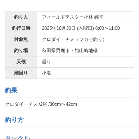
釣り人
フィールドテスター小林 純平
釣行日時
2025年10月30日 (木曜日) 6:00〜11:00
対象魚
クロダイ・チヌ（フカセ釣り）
釣り場
秋田県男鹿市・館山崎地磯
天候
曇り
潮回り
小潮
釣果
クロダイ・チヌ /2尾 /30cm〜42cm
釣り方
タックル