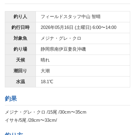
釣り人
フィールドスタッフ中山 智晴
釣行日時
2026年05月16日 (土曜日) 6:00〜14:00
対象魚
メジナ・グレ・クロ
釣り場
静岡県南伊豆妻良沖磯
天候
晴れ
潮回り
大潮
水温
18.1℃
釣果
メジナ・グレ・クロ /15尾 /30cm〜35cm
イサキ/5尾 /28cm〜33cm/