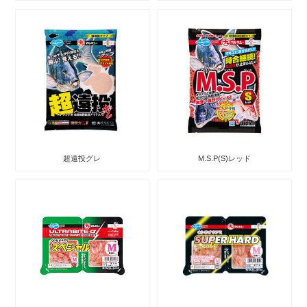
超遠投グレ
M.S.P(S)レッド