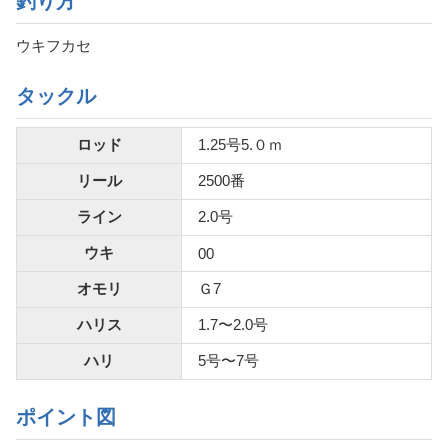
釣り方
ウキフカセ
タックル
ロッド
1.25号5.０ｍ
リール
2500番
ライン
2.0号
ウキ
00
オモリ
Ｇ7
ハリス
1.7〜2.0号
ハリ
5号〜7号
ポイント図