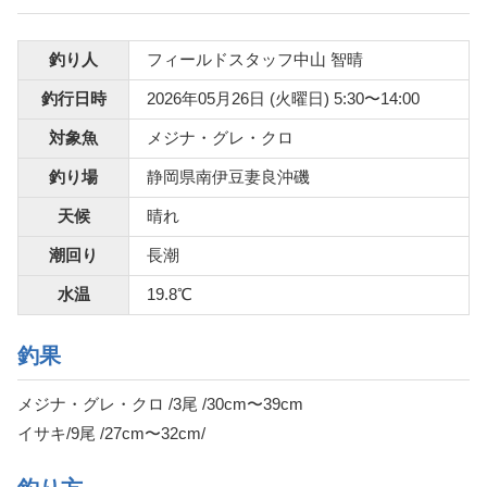
釣り人
フィールドスタッフ中山 智晴
釣行日時
2026年05月26日 (火曜日) 5:30〜14:00
対象魚
メジナ・グレ・クロ
釣り場
静岡県南伊豆妻良沖磯
天候
晴れ
潮回り
長潮
水温
19.8℃
釣果
メジナ・グレ・クロ /3尾 /30cm〜39cm
イサキ/9尾 /27cm〜32cm/