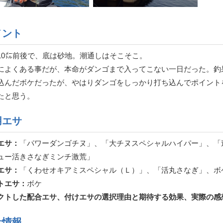
メント
10㍍前後で、底は砂地。潮通しはそこそこ。
によくある事だが、本命がダンゴまで入ってこない一日だった。釣
込んだボケだったが、やはりダンゴをしっかり打ち込んでポイント
たと思う。
用エサ
エサ：
「パワーダンゴチヌ」、「大チヌスペシャルハイパー」、「
ュー活きさなぎミンチ激荒」
エサ：
「くわせオキアミスペシャル（Ｌ）」、「活丸さなぎ」、ボ
トエサ：
ボケ
クトした配合エサ、付けエサの選択理由と期待する効果、実際の感
サ情報