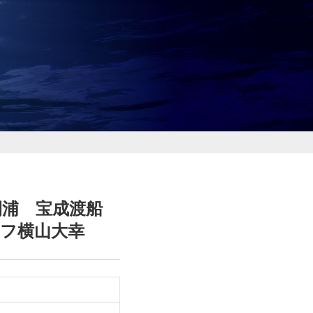
迫間浦 宝成渡船
ッフ横山大幸