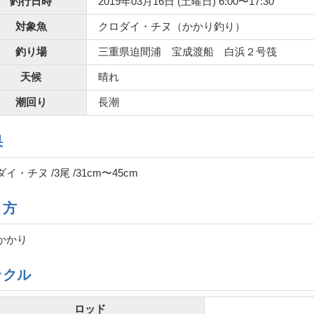
釣行日時
2019年03月16日 (土曜日) 6:00〜17:30
対象魚
クロダイ・チヌ（かかり釣り）
釣り場
三重県迫間浦 宝成渡船 白浜２号筏
天候
晴れ
潮回り
長潮
果
イ・チヌ /3尾 /31cm〜45cm
り方
かかり
ックル
ロッド