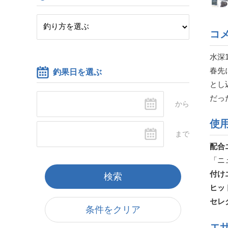
コ
水深
春先
釣果日を選ぶ
とし
だっ
使
配合
「ニ
付け
ヒッ
セレ
条件をクリア
エ