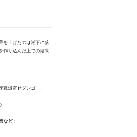
果を上げたのは潮下に落
を作り込んだ上での結果
速戦爆寄せダンゴ」、
ケ
想など：