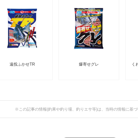
遠投ふかせTR
爆寄せグレ
く
※この記事の情報(釣果や釣り場、釣りエサ等)は、当時の情報に基