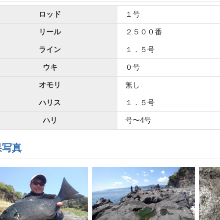
ロッド
１号
リール
２５００番
ライン
１．５号
ウキ
０号
オモリ
無し
ハリス
１．５号
ハリ
号〜4号
果写真