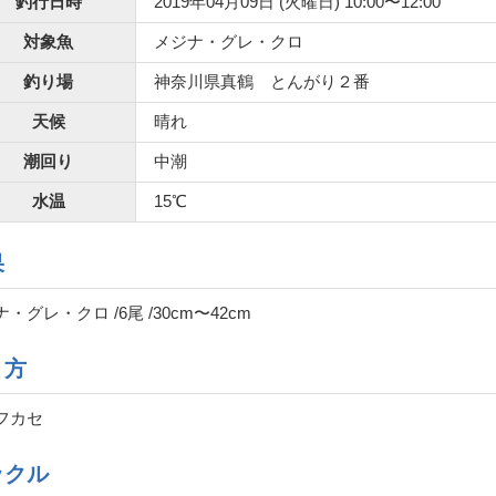
釣行日時
2019年04月09日 (火曜日) 10:00〜12:00
対象魚
メジナ・グレ・クロ
釣り場
神奈川県真鶴 とんがり２番
天候
晴れ
潮回り
中潮
水温
15℃
果
・グレ・クロ /6尾 /30cm〜42cm
り方
フカセ
ックル