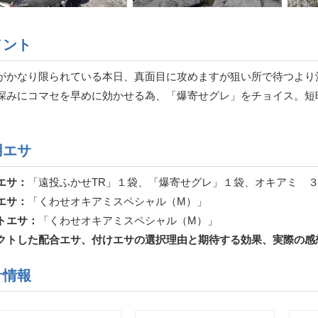
メント
がかなり限られている本日、真面目に攻めますが狙い所で待つより
深みにコマセを早めに効かせる為、「爆寄せグレ」をチョイス。短
。
用エサ
エサ：
「遠投ふかせTR」１袋、「爆寄せグレ」１袋、オキアミ 
エサ：
「くわせオキアミスペシャル（M）」
トエサ：
「くわせオキアミスペシャル（M）」
クトした配合エサ、付けエサの選択理由と期待する効果、実際の感
サ情報