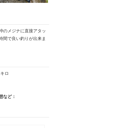
沖のメジナに直接アタッ
時間で良い釣りが出来ま
３キロ
想など：