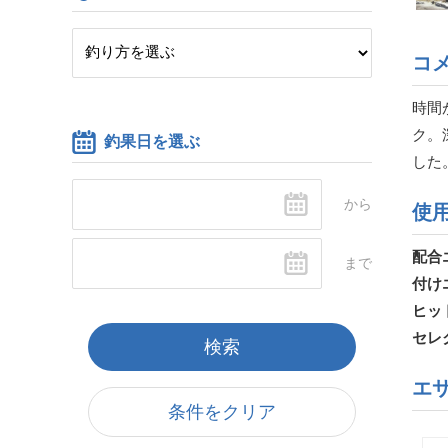
コ
時間
ク。
釣果日を選ぶ
した
使
配合
付け
ヒッ
セレ
エ
条件をクリア