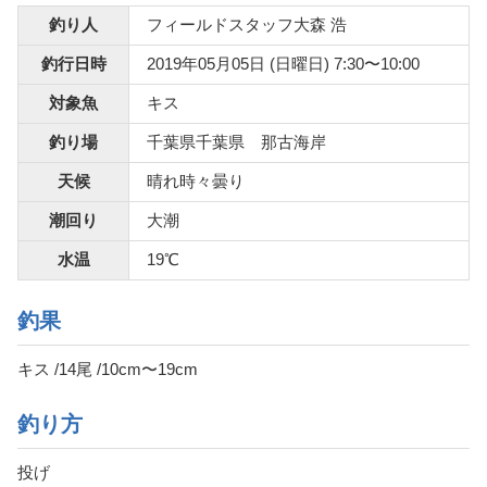
釣り人
フィールドスタッフ大森 浩
釣行日時
2019年05月05日 (日曜日) 7:30〜10:00
対象魚
キス
釣り場
千葉県千葉県 那古海岸
天候
晴れ時々曇り
潮回り
大潮
水温
19℃
釣果
キス /14尾 /10cm〜19cm
釣り方
投げ