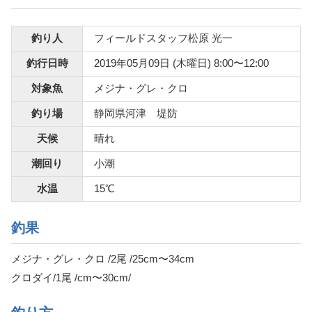
釣り人
フィールドスタッフ松原 光一
釣行日時
2019年05月09日 (木曜日) 8:00〜12:00
対象魚
メジナ・グレ・クロ
釣り場
静岡県河津 堤防
天候
晴れ
潮回り
小潮
水温
15℃
釣果
メジナ・グレ・クロ /2尾 /25cm〜34cm
クロダイ/1尾 /cm〜30cm/