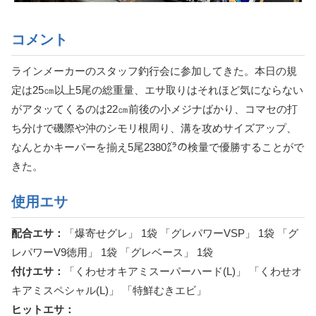
コメント
ラインメーカーのスタッフ釣行会に参加してきた。本日の規
定は25㎝以上5尾の総重量、エサ取りはそれほど気にならない
がアタッてくるのは22㎝前後の小メジナばかり、コマセの打
ち分けで磯際や沖のシモリ根周り、溝を攻めサイズアップ、
なんとかキーパーを揃え5尾2380㌘の検量で優勝することがで
きた。
使用エサ
配合エサ：
「爆寄せグレ」 1袋 「グレパワーVSP」 1袋 「グ
レパワーV9徳用」 1袋 「グレベース」 1袋
付けエサ：
「くわせオキアミスーパーハード(L)」 「くわせオ
キアミスペシャル(L)」 「特鮮むきエビ」
ヒットエサ：