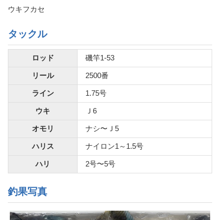
ウキフカセ
タックル
ロッド
磯竿1-53
リール
2500番
ライン
1.75号
ウキ
Ｊ6
オモリ
ナシ〜Ｊ5
ハリス
ナイロン1～1.5号
ハリ
2号〜5号
釣果写真