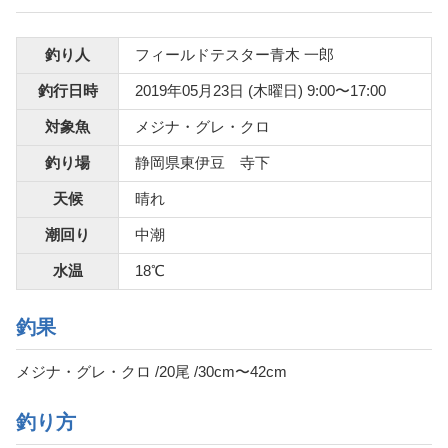
釣り人
フィールドテスター青木 一郎
釣行日時
2019年05月23日 (木曜日) 9:00〜17:00
対象魚
メジナ・グレ・クロ
釣り場
静岡県東伊豆 寺下
天候
晴れ
潮回り
中潮
水温
18℃
釣果
メジナ・グレ・クロ /20尾 /30cm〜42cm
釣り方