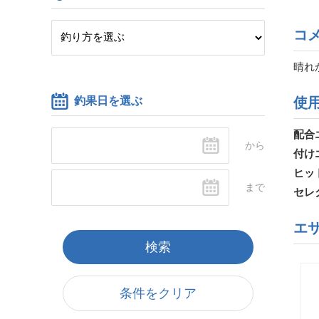
コ
晴れ
釣果日を選ぶ
使
配合
付け
ヒッ
セレ
エ
条件をクリア