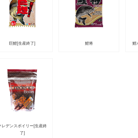
巨鯉[生産終了]
鯉将
鯉
クレデンスボイリー[生産終
了]