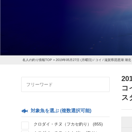
名人の釣り情報TOP
>
2019年05月27日 (月曜日) /
コイ
/ 滋賀県琵琶湖 湖北
20
コ
ス
対象魚を選ぶ (複数選択可能)
クロダイ・チヌ（フカセ釣り）
(855)