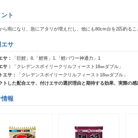
メント
から雨になり、急にアタリが増えだし、他にも80cm台を2匹釣る
用エサ
エサ：
「巨鯉」8.「鯉将」1.「鯉パワー神通力」1
エサ：
「クレデンスボイリークリルフィースト18㎜ダブル」
トエサ：
「クレデンスボイリークリルフィースト18㎜ダブル」
クトした配合エサ、付けエサの選択理由と期待する効果、実際の感
サ情報