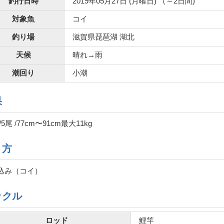
釣行日時
2019年05月27日 (月曜日) （～2日間)
対象魚
コイ
釣り場
滋賀県琵琶湖 湖北
天候
晴れ→雨
潮回り
小潮
果
/5尾 /77cm〜91cm最大11kg
り方
込み（コイ）
ックル
ロッド
鯉竿