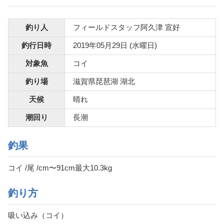
釣り人
フィールドスタッフ阿久津 宣好
釣行日時
2019年05月29日 (水曜日)
対象魚
コイ
釣り場
滋賀県琵琶湖 湖北
天候
晴れ
潮回り
長潮
釣果
コイ /尾 /cm〜91cm最大10.3kg
釣り方
吸い込み（コイ）