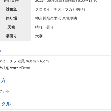
釣行日時
2019年06月02日 (日曜日) 6:00〜13:30
対象魚
クロダイ・チヌ（フカセ釣り）
釣り場
神奈川県久里浜 東電堤防
天候
晴れ→曇り
潮回り
大潮
果
イ・チヌ /2尾 /40cm〜45cm
/1尾 /cm〜43cm/
り方
フカセ
ックル