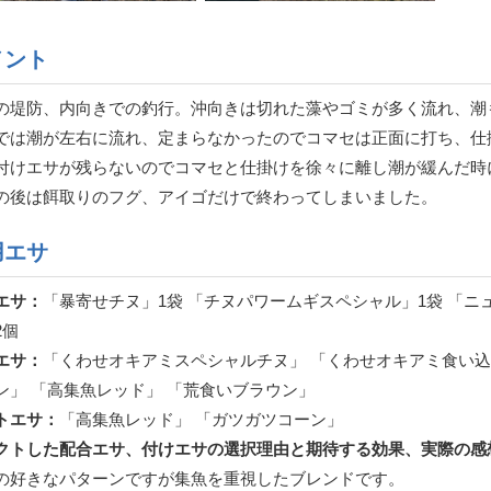
メント
の堤防、内向きでの釣行。沖向きは切れた藻やゴミが多く流れ、潮
では潮が左右に流れ、定まらなかったのでコマセは正面に打ち、仕
付けエサが残らないのでコマセと仕掛けを徐々に離し潮が緩んだ時
の後は餌取りのフグ、アイゴだけで終わってしまいました。
用エサ
エサ：
「暴寄せチヌ」1袋 「チヌパワームギスペシャル」1袋 「ニ
2個
エサ：
「くわせオキアミスペシャルチヌ」 「くわせオキアミ食い込
ン」 「高集魚レッド」 「荒食いブラウン」
トエサ：
「高集魚レッド」 「ガツガツコーン」
クトした配合エサ、付けエサの選択理由と期待する効果、実際の感
の好きなパターンですが集魚を重視したブレンドです。