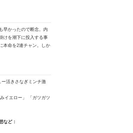
も早かったので断念。内
掛けを潮下に投入する事
に本命を2連チャン。しか
ュー活きさなぎミンチ激
みイエロー」 「ガツガツ
想など：