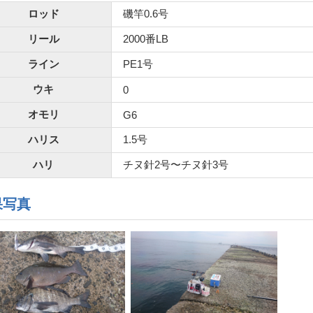
ロッド
磯竿0.6号
リール
2000番LB
ライン
PE1号
ウキ
0
オモリ
G6
ハリス
1.5号
ハリ
チヌ針2号〜チヌ針3号
果写真