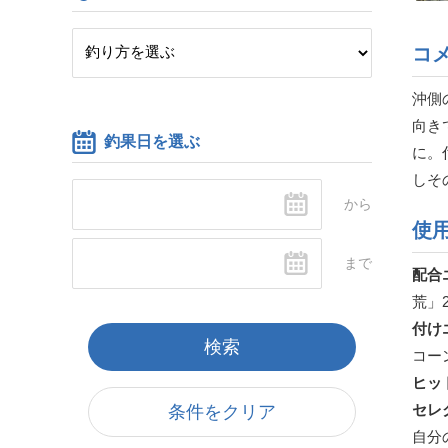
コ
沖側
向き
釣果日を選ぶ
に。
しそ
使
配合
荒」
付け
コー
ヒッ
セレ
条件をクリア
自分