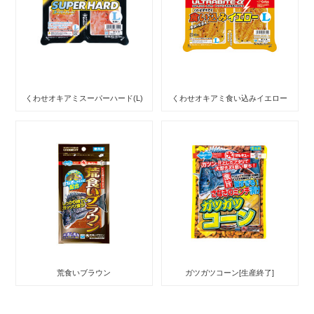
くわせオキアミスーパーハード(L)
くわせオキアミ食い込みイエロー
荒食いブラウン
ガツガツコーン[生産終了]