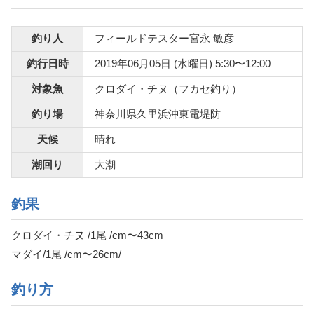
釣り人
フィールドテスター宮永 敏彦
釣行日時
2019年06月05日 (水曜日) 5:30〜12:00
対象魚
クロダイ・チヌ（フカセ釣り）
釣り場
神奈川県久里浜沖東電堤防
天候
晴れ
潮回り
大潮
釣果
クロダイ・チヌ /1尾 /cm〜43cm
マダイ/1尾 /cm〜26cm/
釣り方