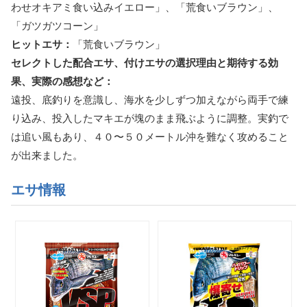
わせオキアミ食い込みイエロー」、「荒食いブラウン」、
「ガツガツコーン」
ヒットエサ：
「荒食いブラウン」
セレクトした配合エサ、付けエサの選択理由と期待する効
果、実際の感想など：
遠投、底釣りを意識し、海水を少しずつ加えながら両手で練
り込み、投入したマキエが塊のまま飛ぶように調整。実釣で
は追い風もあり、４０〜５０メートル沖を難なく攻めること
が出来ました。
エサ情報