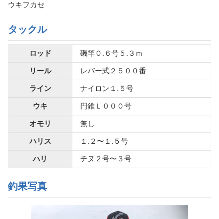
ウキフカセ
タックル
ロッド
磯竿０.６号５.３ｍ
リール
レバー式２５００番
ライン
ナイロン１.５号
ウキ
円錐Ｌ０００号
オモリ
無し
ハリス
１.２〜１.５号
ハリ
チヌ２号〜３号
釣果写真