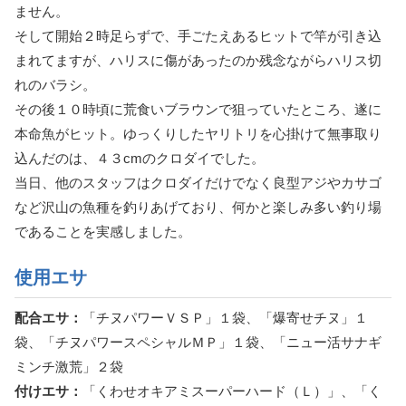
ません。
そして開始２時足らずで、手ごたえあるヒットで竿が引き込
まれてますが、ハリスに傷があったのか残念ながらハリス切
れのバラシ。
その後１０時頃に荒食いブラウンで狙っていたところ、遂に
本命魚がヒット。ゆっくりしたヤリトリを心掛けて無事取り
込んだのは、４３cmのクロダイでした。
当日、他のスタッフはクロダイだけでなく良型アジやカサゴ
など沢山の魚種を釣りあげており、何かと楽しみ多い釣り場
であることを実感しました。
使用エサ
配合エサ：
「チヌパワーＶＳＰ」１袋、「爆寄せチヌ」１
袋、「チヌパワースペシャルＭＰ」１袋、「ニュー活サナギ
ミンチ激荒」２袋
付けエサ：
「くわせオキアミスーパーハード（Ｌ）」、「く