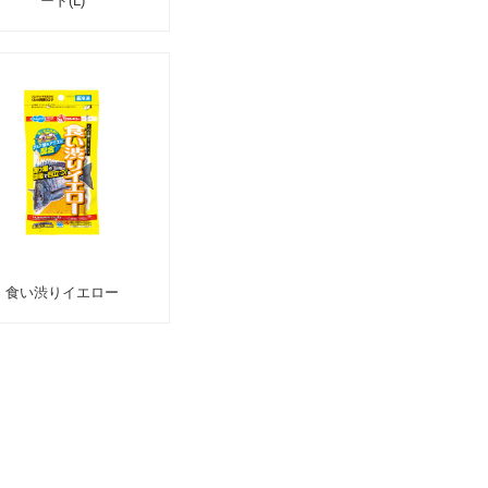
ード(L)
食い渋りイエロー