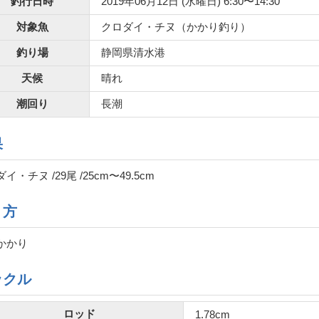
釣行日時
2019年06月12日 (水曜日) 6:30〜14:30
対象魚
クロダイ・チヌ（かかり釣り）
釣り場
静岡県清水港
天候
晴れ
潮回り
長潮
果
イ・チヌ /29尾 /25cm〜49.5cm
り方
かかり
ックル
ロッド
1.78cm