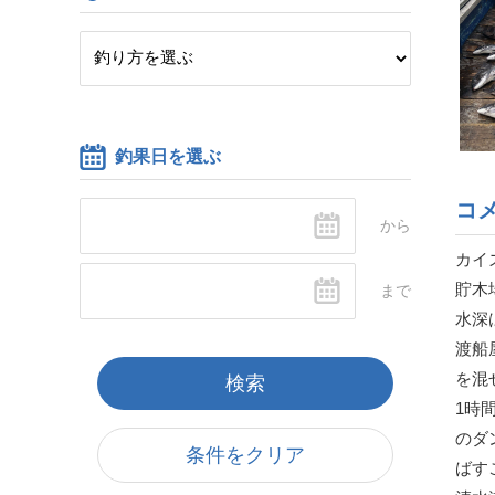
釣果日を選ぶ
コ
カイ
貯木
水深
渡船
を混
1時
のダ
条件をクリア
ばす