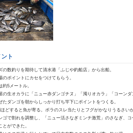
メント
ズの数釣りを期待して清水港「ふじや釣船店」から出船。
場のポイントにカセをつけてもらう。
は約5メートル。
屋の生オカラに「ニュー赤ダンゴチヌ」「濁りオカラ」「コーンダ
ぜたダンゴを朝からしっかり打ち竿下にポイントをつくる。
間ほどすると魚が寄る。ボラのスレ当たりとフグがかなりうるさい
ンゴで割れを調整し、「ニュー活さなぎミンチ激荒」のさなぎ、コ
ことができた。