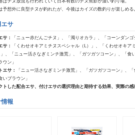
港はチヌ放流も行われていて日本有数のチヌ魚影が濃い釣り場。
は予想外に良型チヌが釣れたが、今後はカイズの数釣りが楽しめる
用エサ
エサ：
「ニュー赤だんごチヌ」、「濁りオカラ」、「コーンダンゴ
エサ：
「くわせオキアミチヌスペシャル（L）」、「くわせオキア
）」、「ニュー活さなぎミンチ激荒」、「ガツガツコーン」、「食
ラウン」
トエサ：
「ニュー活さなぎミンチ激荒」、「ガツガツコーン」、「
食いブラウン」
クトした配合エサ、付けエサの選択理由と期待する効果、実際の感
サ情報