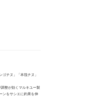
ンゴチヌ」「本筏チヌ」
が調整が効くマルキユー製
ーンをサシエに釣果を伸