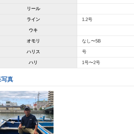
リール
ライン
1.2号
ウキ
オモリ
なし〜5B
ハリス
号
ハリ
1号〜2号
果写真