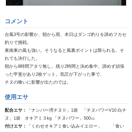
コメント
台風3号の影響か、朝から雨、本日はダンゴ釣りを諦めフカセ
釣りで挑戦。
東南東の風も強い。そうなると風裏ポイントは限られる。そ
れでも決行した。
朝から8時間アタリ無し。残り2時間と決め集中。諦めず頑張
った甲斐があり2枚ゲット。気圧が下がった事で、
チヌの喰いに影響が出たのでは。
使用エサ
配合エサ：
「ナンバー湾チヌⅡ」1袋 「チヌパワーV10 白チ
ヌ」1袋 オキアミ３kg 「チヌパワー」500㏄
付けエサ：
「くわせオキアミ食い込みイエロー」 「食い