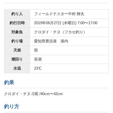
釣り人
フィールドテスター中村 輝夫
釣行日時
2019年06月27日 (木曜日) 7:00〜17:00
対象魚
クロダイ・チヌ（フカセ釣り）
釣り場
愛知県豊浜港 港内
天候
雨
潮回り
長潮
水温
23℃
釣果
クロダイ・チヌ /2尾 /40cm〜42cm
釣り方