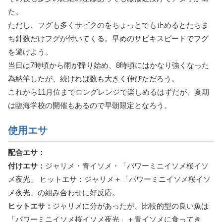
た。
ただし、フグも多くサビクのをちょっとでも止めるとたちま
ち針数だけフグが付いてくる。早めのサビキスピードでフグ
を避けよう。
当日は7時頃から雨が降り始め、8時頃にはかなり強くなった
為納竿したが、続ければ数も大きく伸びただろう。
これから11月位までロングレンジで楽しめるはずだが、夏期
は臨海学校の開催もあるので早朝限定となろう。
使用エサ
配合エサ：
付けエサ：
ジャリメ・青イソメ・「パワーミニイソメ桜イソ
メ夜光」 ヒットエサ：ジャリメ＋「パワーミニイソメ桜イソ
メ夜光」の組み合わせに好反応。
ヒットエサ：
ジャリメに分があったが、比較的型の良い魚は
「パワーミニイソメ桜イソメ夜光」＋青イソメに食ってき