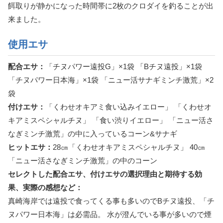
餌取りが静かになった時間帯に2枚のクロダイを釣ることが出
来ました。
使用エサ
配合エサ：
「チヌパワー遠投G」×1袋 「Bチヌ遠投」×1袋
「チヌパワー日本海」×1袋 「ニュー活サナギミンチ激荒」×2
袋
付けエサ：
「くわせオキアミ食い込みイエロー」 「くわせオ
キアミスペシャルチヌ」 「食い渋りイエロー」 「ニュー活さ
なぎミンチ激荒」の中に入っているコーン&サナギ
ヒットエサ：
28㎝「くわせオキアミスペシャルチヌ」 40㎝
「ニュー活さなぎミンチ激荒」の中のコーン
セレクトした配合エサ、付けエサの選択理由と期待する効
果、実際の感想など：
真崎海岸では遠投で食ってくる事も多いのでBチヌ遠投、「チ
ヌパワー日本海」は必需品。 水が澄んでいる事が多いので煙