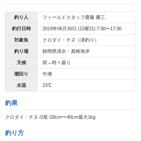
釣り人
フィールドスタッフ齋藤 庸三
釣行日時
2019年06月30日 (日曜日) 7:30〜17:30
対象魚
クロダイ・チヌ（渚釣り）
釣り場
静岡県清水・真崎海岸
天候
雨→時々曇り
潮回り
中潮
水温
23℃
釣果
クロダイ・チヌ /2尾 /28cm〜40cm最大1kg
釣り方