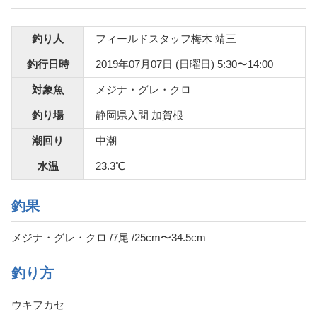
釣り人
フィールドスタッフ梅木 靖三
釣行日時
2019年07月07日 (日曜日) 5:30〜14:00
対象魚
メジナ・グレ・クロ
釣り場
静岡県入間 加賀根
潮回り
中潮
水温
23.3℃
釣果
メジナ・グレ・クロ /7尾 /25cm〜34.5cm
釣り方
ウキフカセ