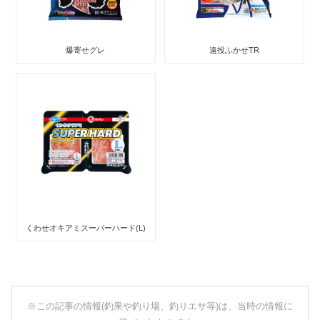
爆寄せグレ
遠投ふかせTR
くわせオキアミスーパーハード(L)
※この記事の情報(釣果や釣り場、釣りエサ等)は、当時の情報に