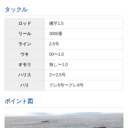
タックル
ロッド
磯竿1.5
リール
3000番
ライン
2.5号
ウキ
00〜1.0
オモリ
無し〜1.0
ハリス
2〜2.5号
ハリ
グレ6号〜グレ8号
ポイント図