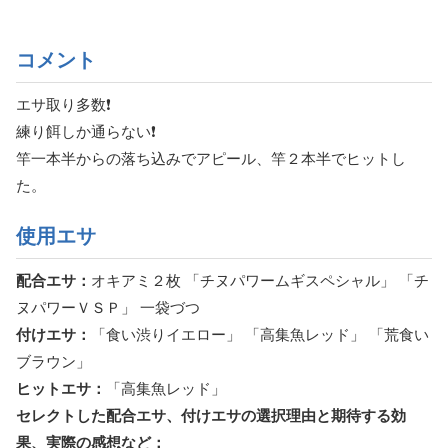
コメント
エサ取り多数❗
練り餌しか通らない❗
竿一本半からの落ち込みでアピール、竿２本半でヒットし
た。
使用エサ
配合エサ：
オキアミ２枚 「チヌパワームギスペシャル」 「チ
ヌパワーＶＳＰ」 一袋づつ
付けエサ：
「食い渋りイエロー」 「高集魚レッド」 「荒食い
ブラウン」
ヒットエサ：
「高集魚レッド」
セレクトした配合エサ、付けエサの選択理由と期待する効
果、実際の感想など：