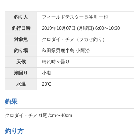
釣り人
フィールドテスター長谷川 一也
釣行日時
2019年10月07日 (月曜日) 6:00〜10:30
対象魚
クロダイ・チヌ（フカセ釣り）
釣り場
秋田県男鹿半島 小阿治
天候
晴れ時々曇り
潮回り
小潮
水温
23℃
釣果
クロダイ・チヌ /1尾 /cm〜40cm
釣り方