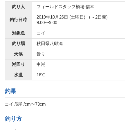
釣り人
フィールドスタッフ橋場 信幸
2019年10月26日 (土曜日) （～2日間)
釣行日時
9:00〜9:00
対象魚
コイ
釣り場
秋田県八郎潟
天候
曇り
潮回り
中潮
水温
16℃
釣果
コイ /6尾 /cm〜73cm
釣り方