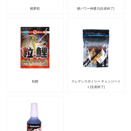
鯉夢想
鯉パワー神通力[生産終了]
粒鯉
クレデンスボイリー チェンジベイ
ト[生産終了]