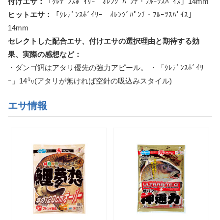
付けエサ：
「ｸﾚﾃﾞﾝｽﾎﾞｲﾘｰ ｵﾚﾝｼﾞﾊﾟﾝﾁ・ﾌﾙｰﾂｽﾊﾟｲｽ」14mm
ヒットエサ：
「ｸﾚﾃﾞﾝｽﾎﾞｲﾘｰ ｵﾚﾝｼﾞﾊﾟﾝﾁ・ﾌﾙｰﾂｽﾊﾟｲｽ」
14mm
セレクトした配合エサ、付けエサの選択理由と期待する効
果、実際の感想など：
・ダンゴ餌はアタリ優先の強力アピール。 ・「ｸﾚﾃﾞﾝｽﾎﾞｲﾘ
ｰ」14㍉(アタリが無ければ空針の吸込みスタイル)
エサ情報