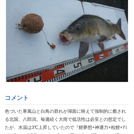
コメント
色づいた寒風山と白鳥の群れが湖面に映えて強制的に癒され
る北国、八郎潟。毎週続く大雨で低活性は必至との想定でし
たが、水温は3℃上昇していたので『鯉夢想+神通力+粒鯉+ｱﾐ