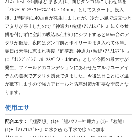
ﾉ1ｽﾌﾟﾚｰ』を5個ほど まき入れ、同じダンゴ餌にくわせ餌を
『ｵﾚﾝｼﾞﾊﾟﾝﾁ･ﾌﾙｰﾂｽﾊﾟｲｽ・14mm』としてスタート。投入
後、1時間内に40㎝台が発生しましたが、冷たい風で波立つと
アタリが停止したので『神通力+粒鯉+ｱﾐﾉ1ｽﾌﾟﾚｰ』にくわせ
餌を付けずに空針の吸込み仕掛けにシフトすると50㎝台のア
タリが復活。夜間はダンゴ餌とボイリーをまき入れて休竿。
翌日は天候に恵まれ再度『鯉夢想+神通力+粒鯉+ｱﾐﾉ1ｽﾌﾟﾚｰ』
に『ｵﾚﾝｼﾞﾊﾟﾝﾁ･ﾌﾙｰﾂｽﾊﾟｲｽ・14mm』として今回の最大寸が
発生。フィールドのコンデションにあわせたマルキユーアイ
テムの選択でアタリを誘発できました。今後は日ごとに水温
が低下しますので強力アピールと防寒対策が肝要な季節とな
ります。
使用エサ
配合エサ：
「鯉夢想」(1)+「鯉パワー神通力」(1)+「粒鯉」
(1)+「ｱﾐﾉ1ｽﾌﾟﾚｰ」に水(2)から手水で徐々に加水