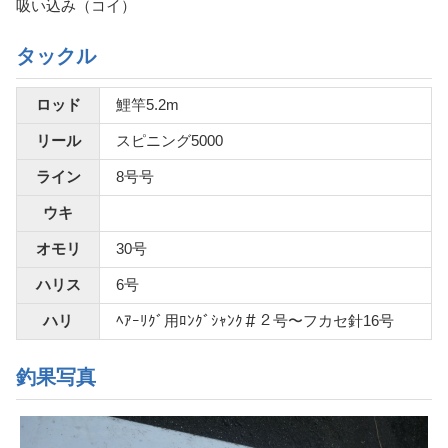
吸い込み（コイ）
タックル
ロッド
鯉竿5.2m
リール
スピニング5000
ライン
8号号
ウキ
オモリ
30号
ハリス
6号
ハリ
ﾍｱｰﾘｸﾞ用ﾛﾝｸﾞｼｬﾝｸ＃２号〜フカセ針16号
釣果写真