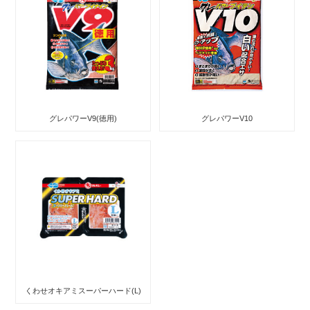
グレパワーV9(徳用)
グレパワーV10
くわせオキアミスーパーハード(L)