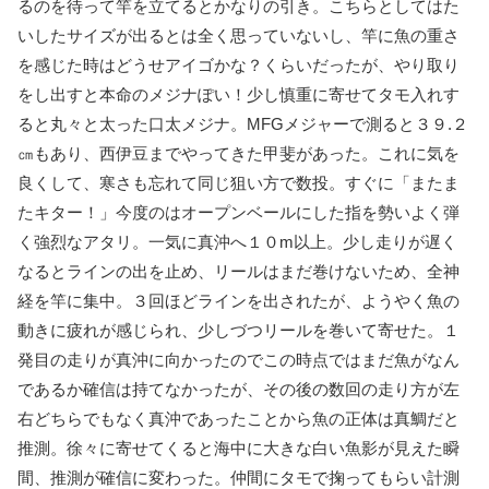
るのを待って竿を立てるとかなりの引き。こちらとしてはた
いしたサイズが出るとは全く思っていないし、竿に魚の重さ
を感じた時はどうせアイゴかな？くらいだったが、やり取り
をし出すと本命のメジナぽい！少し慎重に寄せてタモ入れす
ると丸々と太った口太メジナ。MFGメジャーで測ると３９.２
㎝もあり、西伊豆までやってきた甲斐があった。これに気を
良くして、寒さも忘れて同じ狙い方で数投。すぐに「またま
たキター！」今度のはオープンベールにした指を勢いよく弾
く強烈なアタリ。一気に真沖へ１０m以上。少し走りが遅く
なるとラインの出を止め、リールはまだ巻けないため、全神
経を竿に集中。３回ほどラインを出されたが、ようやく魚の
動きに疲れが感じられ、少しづつリールを巻いて寄せた。１
発目の走りが真沖に向かったのでこの時点ではまだ魚がなん
であるか確信は持てなかったが、その後の数回の走り方が左
右どちらでもなく真沖であったことから魚の正体は真鯛だと
推測。徐々に寄せてくると海中に大きな白い魚影が見えた瞬
間、推測が確信に変わった。仲間にタモで掬ってもらい計測