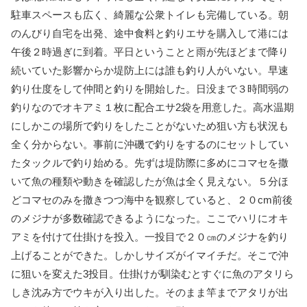
駐車スペースも広く、綺麗な公衆トイレも完備している。朝
のんびり自宅を出発、途中食料と釣りエサを購入して港には
午後２時過ぎに到着。平日ということと雨が先ほどまで降り
続いていた影響からか堤防上には誰も釣り人がいない。早速
釣り仕度をして仲間と釣りを開始した。日没まで３時間弱の
釣りなのでオキアミ１枚に配合エサ2袋を用意した。高水温期
にしかこの場所で釣りをしたことがないため狙い方も状況も
全く分からない。事前に沖磯で釣りをするのにセットしてい
たタックルで釣り始める。先ずは堤防際に多めにコマセを撒
いて魚の種類や動きを確認したが魚は全く見えない。５分ほ
どコマセのみを撒きつつ海中を観察していると、２０cm前後
のメジナが多数確認できるようになった。ここでハリにオキ
アミを付けて仕掛けを投入。一投目で２０㎝のメジナを釣り
上げることができた。しかしサイズがイマイチだ。そこで沖
に狙いを変えた3投目。仕掛けが馴染むとすぐに魚のアタリら
しき沈み方でウキが入り出した。そのまま竿までアタリが出