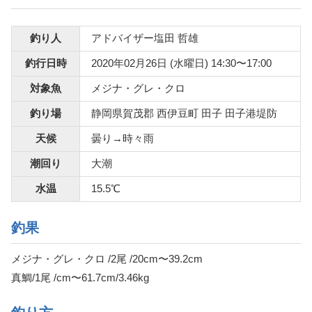
釣り人
アドバイザー塩田 哲雄
釣行日時
2020年02月26日 (水曜日) 14:30〜17:00
対象魚
メジナ・グレ・クロ
釣り場
静岡県賀茂郡 西伊豆町 田子 田子港堤防
天候
曇り→時々雨
潮回り
大潮
水温
15.5℃
釣果
メジナ・グレ・クロ /2尾 /20cm〜39.2cm
真鯛/1尾 /cm〜61.7cm/3.46kg