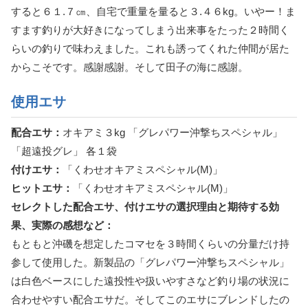
すると６１.７㎝、自宅で重量を量ると３.４６kg。いやー！ま
すます釣りが大好きになってしまう出来事をたった２時間く
らいの釣りで味わえました。これも誘ってくれた仲間が居た
からこそです。感謝感謝。そして田子の海に感謝。
使用エサ
配合エサ：
オキアミ３kg 「グレパワー沖撃ちスペシャル」
「超遠投グレ」 各１袋
付けエサ：
「くわせオキアミスペシャル(M)」
ヒットエサ：
「くわせオキアミスペシャル(M)」
セレクトした配合エサ、付けエサの選択理由と期待する効
果、実際の感想など：
もともと沖磯を想定したコマセを３時間くらいの分量だけ持
参して使用した。新製品の「グレパワー沖撃ちスペシャル」
は白色ベースにした遠投性や扱いやすさなど釣り場の状況に
合わせやすい配合エサだ。そしてこのエサにブレンドしたの