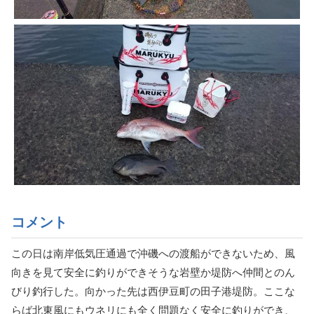
コメント
この日は南岸低気圧通過で沖磯への渡船ができないため、風
向きを見て安全に釣りができそうな岩壁か堤防へ仲間とのん
びり釣行した。向かった先は西伊豆町の田子港堤防。ここな
らば北東風にもウネリにも全く問題なく安全に釣りができ、