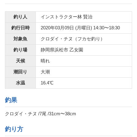
釣り人
インストラクター林 賢治
釣行日時
2020年03月09日 (月曜日) 14:30〜18:30
対象魚
クロダイ・チヌ（フカセ釣り）
釣り場
静岡県浜松市 乙女園
天候
晴れ
潮回り
大潮
水温
16.4℃
釣果
クロダイ・チヌ /7尾 /31cm〜38cm
釣り方