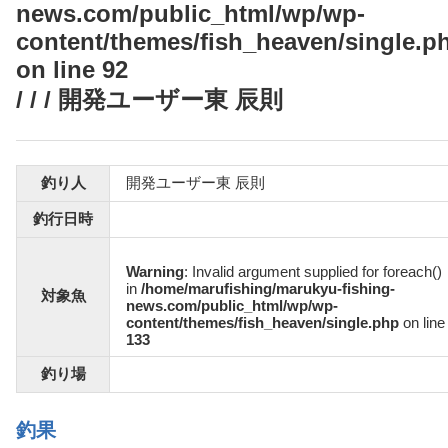
news.com/public_html/wp/wp-
content/themes/fish_heaven/single.p
on line
92
/ / / 開発ユーザー東 辰則
釣り人
開発ユーザー東 辰則
釣行日時
Warning
: Invalid argument supplied for foreach()
in
/home/marufishing/marukyu-fishing-
対象魚
news.com/public_html/wp/wp-
content/themes/fish_heaven/single.php
on line
133
釣り場
釣果