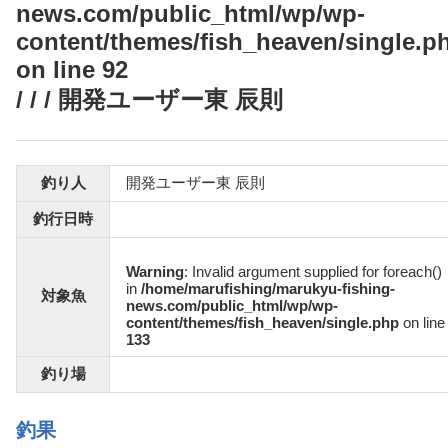
news.com/public_html/wp/wp-
content/themes/fish_heaven/single.p
on line
92
/ / / 開発ユーザー東 辰則
釣り人
開発ユーザー東 辰則
釣行日時
Warning
: Invalid argument supplied for foreach()
in
/home/marufishing/marukyu-fishing-
対象魚
news.com/public_html/wp/wp-
content/themes/fish_heaven/single.php
on line
133
釣り場
釣果