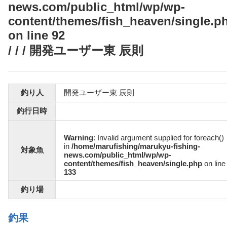
news.com/public_html/wp/wp-
content/themes/fish_heaven/single.p
on line
92
/ / / 開発ユーザー東 辰則
釣り人
開発ユーザー東 辰則
釣行日時
Warning
: Invalid argument supplied for foreach()
in
/home/marufishing/marukyu-fishing-
対象魚
news.com/public_html/wp/wp-
content/themes/fish_heaven/single.php
on line
133
釣り場
釣果